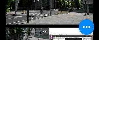
＜図 AUTO Cityで提供するデータ
ベースとバーチャルセンサーの例＞
Unreal Engineは、CG映像を制作す
る作業環境としてはもちろん、物理
的に正確な光の表現が可能であるこ
とを生かしてセンサーのシミュレー
ション環境としても使用できる長所
を持ったゲームエンジンだ。元々ゲ
ーム開発に向けたものなので、アッ