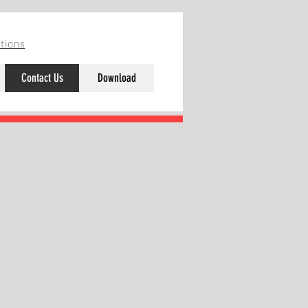
tions
Contact Us
Download