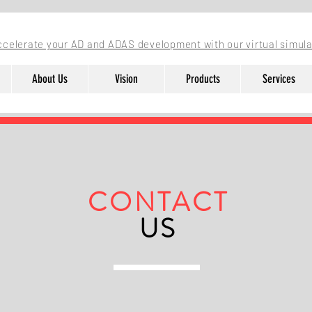
ccelerate your AD and ADAS development with our virtual simula
About Us
Vision
Products
Services
CONTACT
US