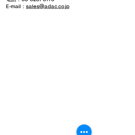
E-mail：
sales@adac.co.jp
見出し h2
-------------------------------------------------
-------------------------------------------------
----------------------------合併に伴う運
営会社変更のお知らせ平素は格別の
ご高配を賜り厚く御礼申し上げま
す。さて、このたびバーテックス株
式会社は経営基盤の強化と業務効率
化を目的として、 2026年3月1日を
もちまして、親会社である株式会社